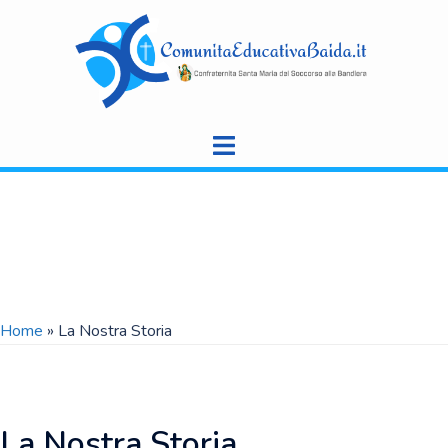
Vai
al
contenuto
Home
»
La Nostra Storia
La Nostra Storia