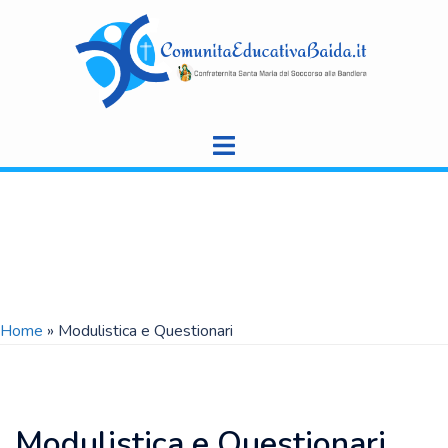
Vai
al
contenuto
Home
»
Modulistica e Questionari
Modulistica e Questionari