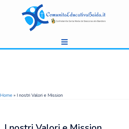
Vai
al
contenuto
Home
»
I nostri Valori e Mission
I nostri Valori e Mission