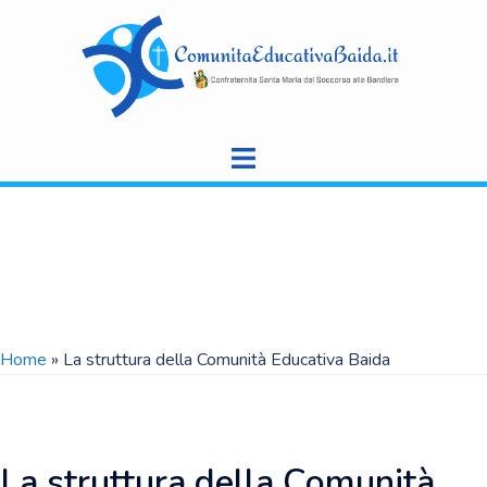
Vai
al
contenuto
Home
»
La struttura della Comunità Educativa Baida
La struttura della Comunità